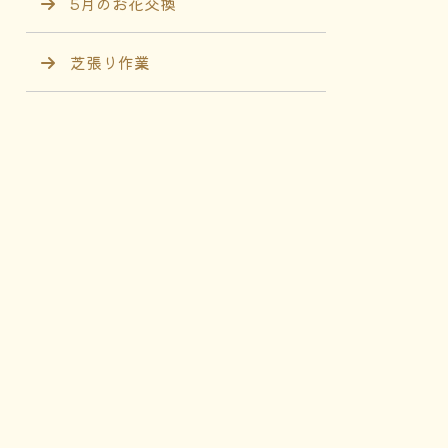
5月のお花交換
芝張り作業
after