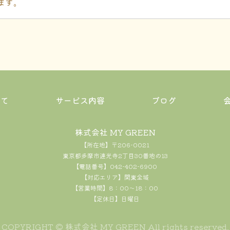
ます。
あたり、漏えい、滅失、毀損の防止のため、セキュリティシス
んへの対策として暗号化を実施し、データ保護に努め、安全に
て、氏名、生年月日、住所、電話番号、メールアドレス等の個
いて
サービス内容
ブログ
いたします。
株式会社 MY GREEN
め
【所在地】〒206-0021
提供するため
東京都多摩市連光寺2丁目30番地の13
析を行うため
【電話番号】042-402-6900
【対応エリア】関東全域
【営業時間】8：00～18：00
【定休日】日曜日
子メールをご覧になった場合には、お客様が使用されているパソ
当社Webサイトご利用時の利便性向上、当社Webサイトの利
COPYRIGHT © 株式会社 MY GREEN All rights reserved.