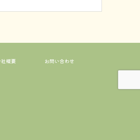
テムの維持と整備、個人情報取扱者への適
利用できる体制の管理に徹します。
人情報をご提供いただく場合があります。
会社概要
お問い合わせ
コン等の端末のCookie情報を、当社自ら
用状況に関する統計分析、広告掲載等に利用