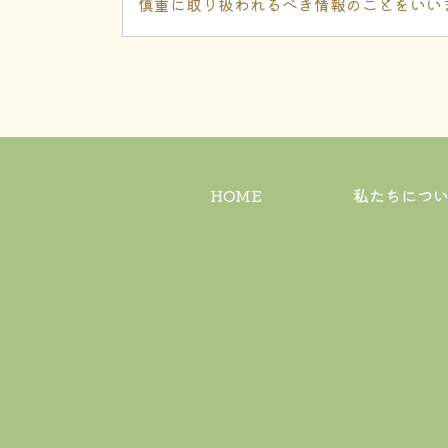
慎重に取り扱われるべき情報のことをいい
2）個人情報の管理
当社では、お客様の個人情報を取り扱うに
切な教育を行います。不正アクセス、改ざ
3）利用目的
当社では、お客様からの問い合わせを通じ
HOME
私たちにつ
その場合は、以下の目的においてのみ利用
・お客様からのお問い合わせに回答するた
・お客様からご依頼いただいたサービスを
・当社のサービス向上・改善を検討する分
（Cookie情報の取得について）
お客様が当社のWebサイトや当社からの電
または業務委託先を通じて取得し、これを